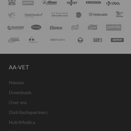
AA-VET
Nieuws
Downloads
Over ons
Distributiepartners
NutriMedica