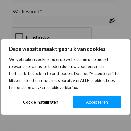
Wachtwoord
*
Deze website maakt gebruik van cookies
Je persoonlijke gegevens worden gebruikt om je
We gebruiken cookies op onze website om u de meest
ervaring op deze site te ondersteunen, om toegang
relevante ervaring te bieden door uw voorkeuren en
tot je account te beheren en voor andere doeleinden
herhaalde bezoeken te onthouden. Door op "Accepteren" te
zoals omschreven in onze
privacybeleid
.
klikken, stemt u in met het gebruik van ALLE cookies. Lees
hier onze privacy- en cookieverklaring.
Registreren
Cookie instellingen
Accepteren