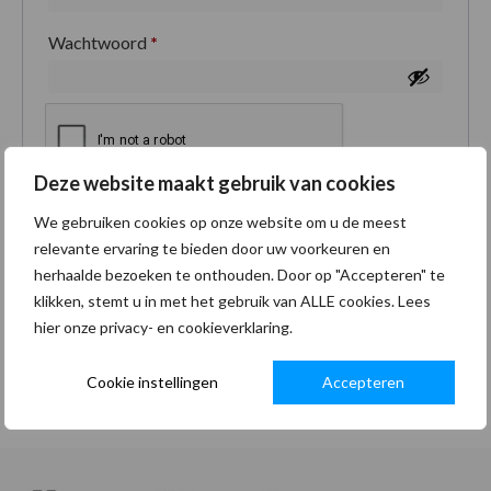
Wachtwoord
*
Deze website maakt gebruik van cookies
Je persoonlijke gegevens worden gebruikt om je
We gebruiken cookies op onze website om u de meest
ervaring op deze site te ondersteunen, om toegang
relevante ervaring te bieden door uw voorkeuren en
tot je account te beheren en voor andere doeleinden
herhaalde bezoeken te onthouden. Door op "Accepteren" te
zoals omschreven in onze
privacybeleid
.
klikken, stemt u in met het gebruik van ALLE cookies. Lees
hier onze privacy- en cookieverklaring.
Registreren
Cookie instellingen
Accepteren