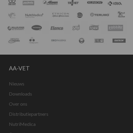
AA-VET
Nieuws
Downloads
Over ons
Distributiepartners
NutriMedica