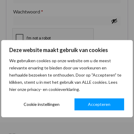
Wachtwoord
*
Deze website maakt gebruik van cookies
Je persoonlijke gegevens worden gebruikt om je
We gebruiken cookies op onze website om u de meest
ervaring op deze site te ondersteunen, om toegang
relevante ervaring te bieden door uw voorkeuren en
tot je account te beheren en voor andere doeleinden
herhaalde bezoeken te onthouden. Door op "Accepteren" te
zoals omschreven in onze
privacybeleid
.
klikken, stemt u in met het gebruik van ALLE cookies. Lees
hier onze privacy- en cookieverklaring.
Registreren
Cookie instellingen
Accepteren