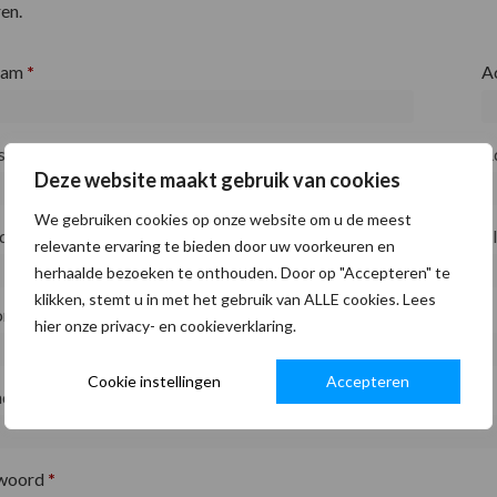
en.
aam
*
A
fsnaam
*
A
Deze website maakt gebruik van cookies
We gebruiken cookies op onze website om u de meest
ode
*
P
relevante ervaring te bieden door uw voorkeuren en
herhaalde bezoeken te onthouden. Door op "Accepteren" te
klikken, stemt u in met het gebruik van ALLE cookies. Lees
on
*
hier onze privacy- en cookieverklaring.
Cookie instellingen
Accepteren
adres
*
woord
*