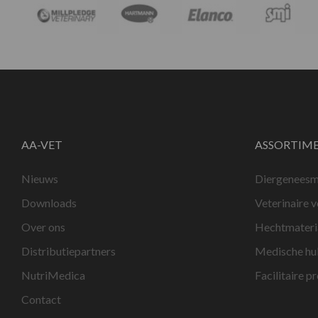
AA-VET
ASSORTIM
Nieuws
Diergeneesm
Downloads
Veterinaire 
Over ons
Hechtmateri
Distributiepartners
Medische hu
NutriMedica
Facilitaire p
Contact