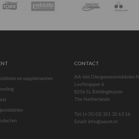
ENT
CONTACT
AA-Vet Diergeneesmiddelen N
iddelen en supplementen
Loofklapper 6
voeding
8256 SL Biddinghuizen
The Netherlands
aal
lpmiddelen
Tel:
(+31) (0) 321 32 63 16
roducten
Email:
info@aavet.nl