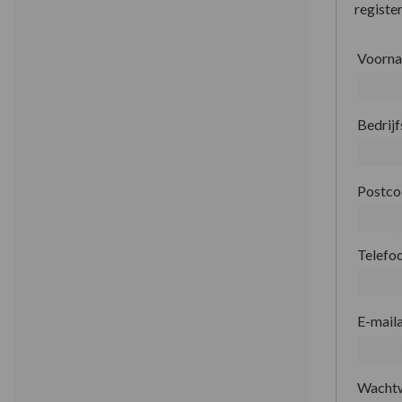
register
Voorn
Bedrij
Postc
Telefo
E-mail
Wacht