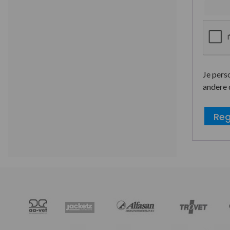
Je pers
andere 
Reg