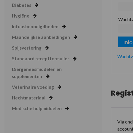
Diabetes
Hygiëne
Wacht
Infuusbenodigdheden
Maandelijkse aanbiedingen
Inl
Spijsvertering
Wachtw
Standaard receptformulier
Diergeneesmiddelen en
supplementen
Veterinaire voeding
Regis
Hechtmateriaal
Medische hulpmiddelen
Via ond
account 