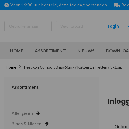
Voor 16:00 uur besteld, dezelfde dag verzonden |
Bov
HOME
ASSORTIMENT
NIEUWS
DOWNLOA
Home
Pestigon Combo 50mg/60mg / Katten En Fretten / 3x1pip
Assortiment
Inlog
Allergieën
Blaas & Nieren
Gebrui