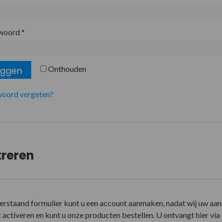
woord
*
Onthouden
oggen
oord vergeten?
treren
erstaand formulier kunt u een account aanmaken, nadat wij uw aa
activeren en kunt u onze producten bestellen. U ontvangt hier via e