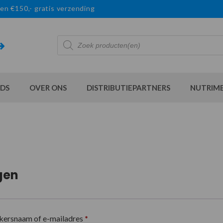
en €150,- gratis verzending
Producten
zoeken
DS
OVER ONS
DISTRIBUTIEPARTNERS
NUTRIM
gen
kersnaam of e-mailadres
*