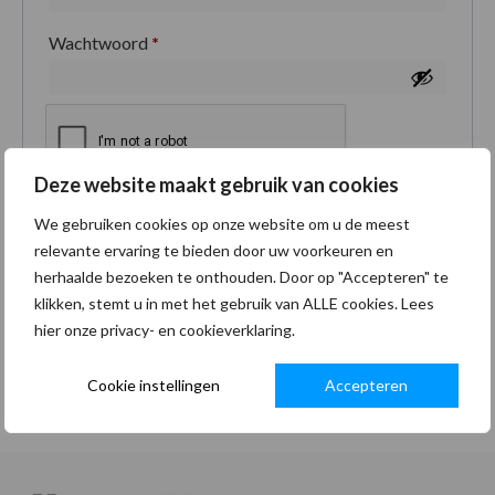
Wachtwoord
*
Deze website maakt gebruik van cookies
Je persoonlijke gegevens worden gebruikt om je
We gebruiken cookies op onze website om u de meest
ervaring op deze site te ondersteunen, om toegang
relevante ervaring te bieden door uw voorkeuren en
tot je account te beheren en voor andere doeleinden
herhaalde bezoeken te onthouden. Door op "Accepteren" te
zoals omschreven in onze
privacybeleid
.
klikken, stemt u in met het gebruik van ALLE cookies. Lees
hier onze privacy- en cookieverklaring.
Registreren
Cookie instellingen
Accepteren