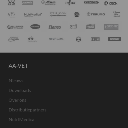
AA-VET
Nieuws
Downloads
Over ons
Distributiepartners
NutriMedica