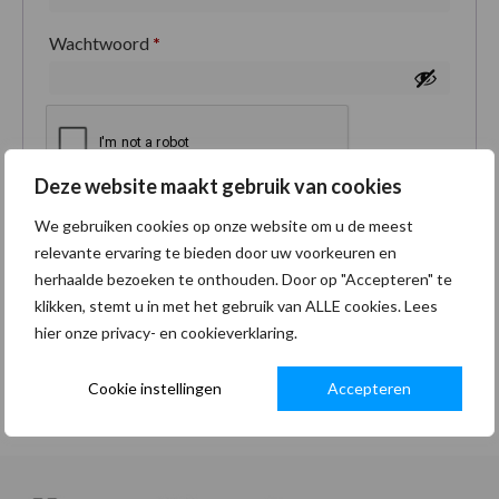
Wachtwoord
*
Deze website maakt gebruik van cookies
Je persoonlijke gegevens worden gebruikt om je
We gebruiken cookies op onze website om u de meest
ervaring op deze site te ondersteunen, om toegang
relevante ervaring te bieden door uw voorkeuren en
tot je account te beheren en voor andere doeleinden
herhaalde bezoeken te onthouden. Door op "Accepteren" te
zoals omschreven in onze
privacybeleid
.
klikken, stemt u in met het gebruik van ALLE cookies. Lees
hier onze privacy- en cookieverklaring.
Registreren
Cookie instellingen
Accepteren