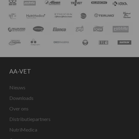
AA-VET
Nieuws
Downloads
Over ons
Distributiepartners
NutriMedica