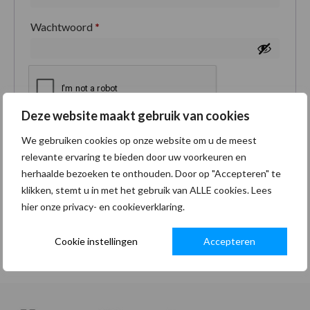
Wachtwoord
*
Deze website maakt gebruik van cookies
Je persoonlijke gegevens worden gebruikt om je
We gebruiken cookies op onze website om u de meest
ervaring op deze site te ondersteunen, om toegang
relevante ervaring te bieden door uw voorkeuren en
tot je account te beheren en voor andere doeleinden
herhaalde bezoeken te onthouden. Door op "Accepteren" te
zoals omschreven in onze
privacybeleid
.
klikken, stemt u in met het gebruik van ALLE cookies. Lees
hier onze privacy- en cookieverklaring.
Registreren
Cookie instellingen
Accepteren