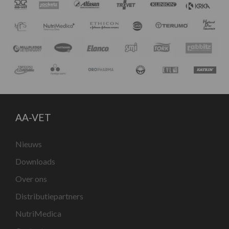
AA-VET
Nieuws
Downloads
Over ons
Distributiepartners
NutriMedica