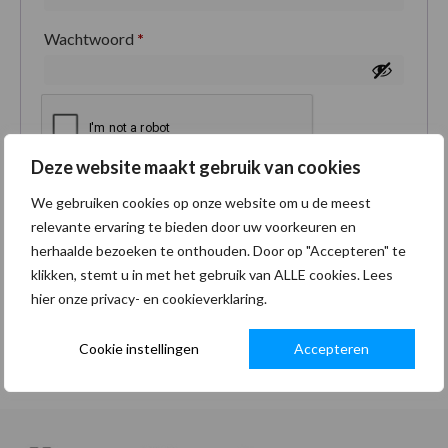
Wachtwoord
*
Deze website maakt gebruik van cookies
Je persoonlijke gegevens worden gebruikt om je
We gebruiken cookies op onze website om u de meest
ervaring op deze site te ondersteunen, om toegang
relevante ervaring te bieden door uw voorkeuren en
tot je account te beheren en voor andere doeleinden
herhaalde bezoeken te onthouden. Door op "Accepteren" te
zoals omschreven in onze
privacybeleid
.
klikken, stemt u in met het gebruik van ALLE cookies. Lees
hier onze privacy- en cookieverklaring.
Registreren
Cookie instellingen
Accepteren