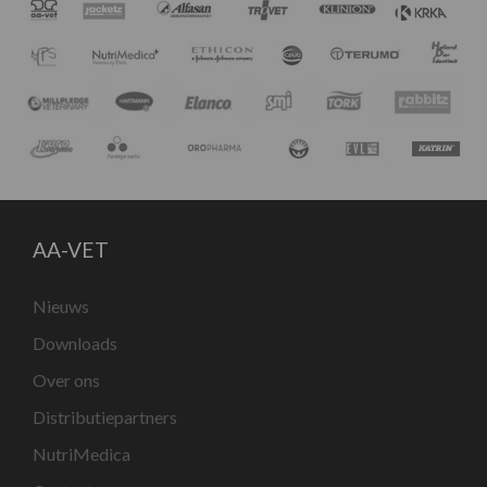
AA-VET
Nieuws
Downloads
Over ons
Distributiepartners
NutriMedica