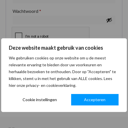
Wachtwoord
*
Deze website maakt gebruik van cookies
Je persoonlijke gegevens worden gebruikt om je
We gebruiken cookies op onze website om u de meest
ervaring op deze site te ondersteunen, om toegang
relevante ervaring te bieden door uw voorkeuren en
tot je account te beheren en voor andere doeleinden
herhaalde bezoeken te onthouden. Door op "Accepteren" te
zoals omschreven in onze
privacybeleid
.
klikken, stemt u in met het gebruik van ALLE cookies. Lees
hier onze privacy- en cookieverklaring.
Registreren
Cookie instellingen
Accepteren