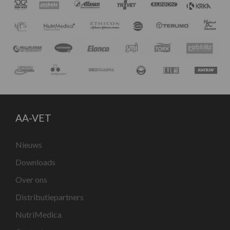
AA-VET
Nieuws
Downloads
Over ons
Distributiepartners
NutriMedica