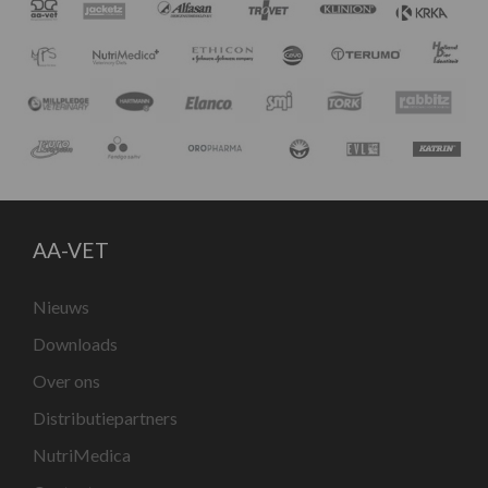
AA-VET
Nieuws
Downloads
Over ons
Distributiepartners
NutriMedica