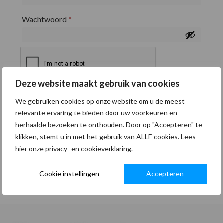
Wachtwoord
*
Deze website maakt gebruik van cookies
Je persoonlijke gegevens worden gebruikt om je
We gebruiken cookies op onze website om u de meest
ervaring op deze site te ondersteunen, om toegang
relevante ervaring te bieden door uw voorkeuren en
tot je account te beheren en voor andere doeleinden
herhaalde bezoeken te onthouden. Door op "Accepteren" te
zoals omschreven in onze
privacybeleid
.
klikken, stemt u in met het gebruik van ALLE cookies. Lees
hier onze privacy- en cookieverklaring.
Registreren
Cookie instellingen
Accepteren