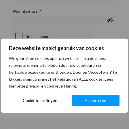
Wachtwoord
*
Deze website maakt gebruik van cookies
Je persoonlijke gegevens worden gebruikt om je
We gebruiken cookies op onze website om u de meest
ervaring op deze site te ondersteunen, om toegang
relevante ervaring te bieden door uw voorkeuren en
tot je account te beheren en voor andere doeleinden
herhaalde bezoeken te onthouden. Door op "Accepteren" te
zoals omschreven in onze
privacybeleid
.
klikken, stemt u in met het gebruik van ALLE cookies. Lees
hier onze privacy- en cookieverklaring.
Registreren
Cookie instellingen
Accepteren