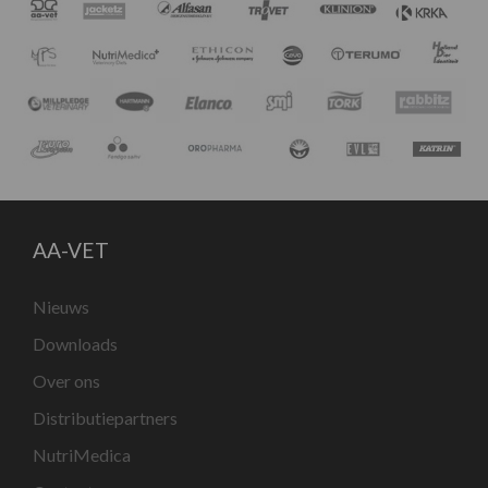
AA-VET
Nieuws
Downloads
Over ons
Distributiepartners
NutriMedica