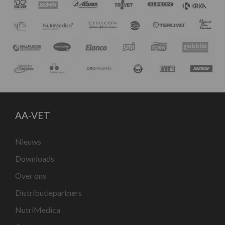
AA-VET
Nieuws
Downloads
Over ons
Distributiepartners
NutriMedica