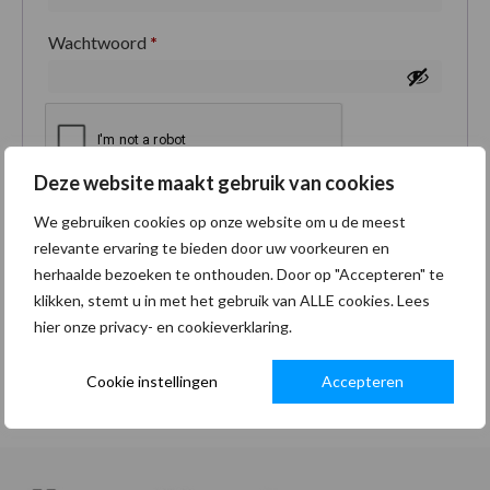
Wachtwoord
*
Deze website maakt gebruik van cookies
Je persoonlijke gegevens worden gebruikt om je
We gebruiken cookies op onze website om u de meest
ervaring op deze site te ondersteunen, om toegang
relevante ervaring te bieden door uw voorkeuren en
tot je account te beheren en voor andere doeleinden
herhaalde bezoeken te onthouden. Door op "Accepteren" te
zoals omschreven in onze
privacybeleid
.
klikken, stemt u in met het gebruik van ALLE cookies. Lees
hier onze privacy- en cookieverklaring.
Registreren
Cookie instellingen
Accepteren