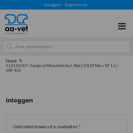
Inloggen
Registreren
Producten
zoeken
Home
S16151519 / Surgicryl Monofast (Incl. Nld.): DS19 Mm / EP 1.5 /
USP 4/0
Inloggen
Gebruikersnaam of e-mailadres
*