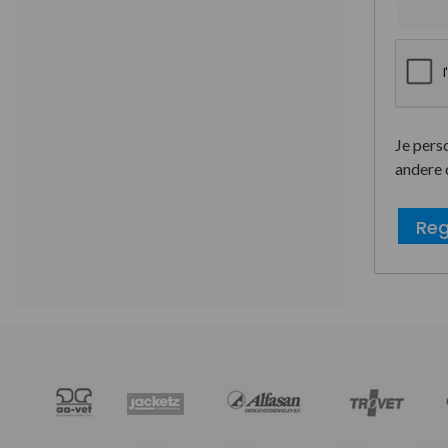
Je pers
andere 
Reg