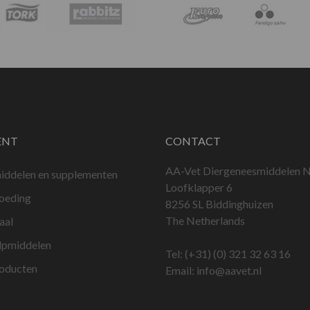
ENT
CONTACT
AA-Vet Diergeneesmiddelen N
iddelen en supplementen
Loofklapper 6
voeding
8256 SL Biddinghuizen
The Netherlands
aal
lpmiddelen
Tel:
(+31) (0) 321 32 63 16
roducten
Email:
info@aavet.nl