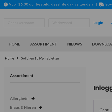
Voor 16:00 uur besteld, dezelfde dag verzonden |
Bov
HOME
ASSORTIMENT
NIEUWS
DOWNLOA
Home
Soliphen 15 Mg Tabletten
Assortiment
Inlog
Allergieën
Blaas & Nieren
Gebrui