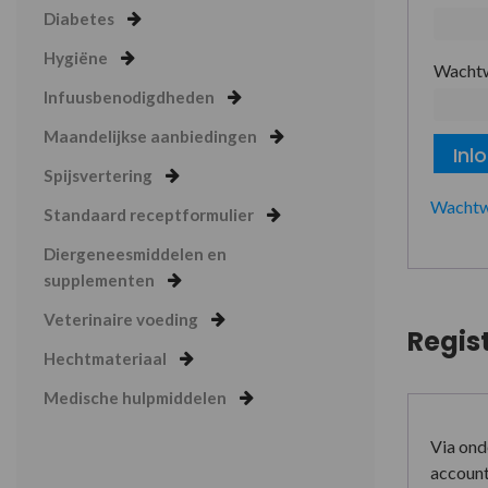
Diabetes
Hygiëne
Wacht
Infuusbenodigdheden
Maandelijkse aanbiedingen
Inl
Spijsvertering
Wachtw
Standaard receptformulier
Diergeneesmiddelen en
supplementen
Veterinaire voeding
Regis
Hechtmateriaal
Medische hulpmiddelen
Via ond
account 