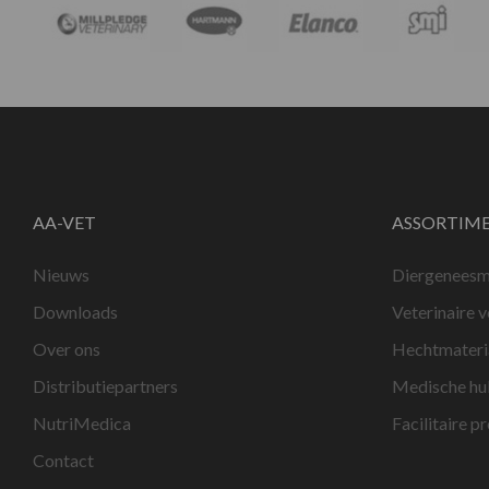
AA-VET
ASSORTIM
Nieuws
Diergeneesm
Downloads
Veterinaire 
Over ons
Hechtmateri
Distributiepartners
Medische hu
NutriMedica
Facilitaire p
Contact