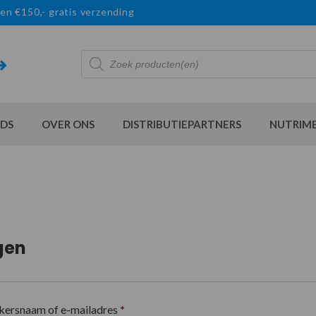
en €150,- gratis verzending
Producten
zoeken
DS
OVER ONS
DISTRIBUTIEPARTNERS
NUTRIM
gen
kersnaam of e-mailadres
*