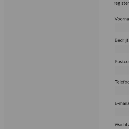
register
Voorn
Bedrij
Postc
Telefo
E-mail
Wacht