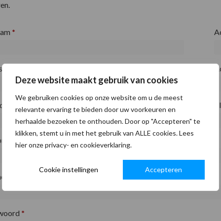
en.
aam
*
A
fsnaam
*
A
Deze website maakt gebruik van cookies
We gebruiken cookies op onze website om u de meest
ode
*
P
relevante ervaring te bieden door uw voorkeuren en
herhaalde bezoeken te onthouden. Door op "Accepteren" te
klikken, stemt u in met het gebruik van ALLE cookies. Lees
on
*
hier onze privacy- en cookieverklaring.
Cookie instellingen
Accepteren
adres
*
woord
*