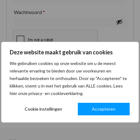
Wachtwoord
*
Deze website maakt gebruik van cookies
Je persoonlijke gegevens worden gebruikt om je
We gebruiken cookies op onze website om u de meest
ervaring op deze site te ondersteunen, om toegang
relevante ervaring te bieden door uw voorkeuren en
tot je account te beheren en voor andere doeleinden
herhaalde bezoeken te onthouden. Door op "Accepteren" te
zoals omschreven in onze
privacybeleid
.
klikken, stemt u in met het gebruik van ALLE cookies. Lees
hier onze privacy- en cookieverklaring.
Registreren
Cookie instellingen
Accepteren