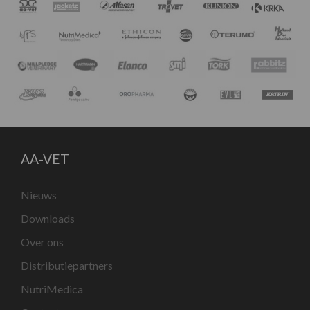
AA-VET
Nieuws
Downloads
Over ons
Distributiepartners
NutriMedica