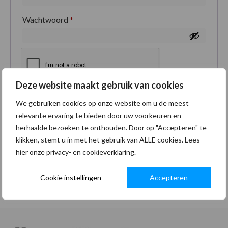
Wachtwoord
*
Deze website maakt gebruik van cookies
Je persoonlijke gegevens worden gebruikt om je
We gebruiken cookies op onze website om u de meest
ervaring op deze site te ondersteunen, om toegang
relevante ervaring te bieden door uw voorkeuren en
tot je account te beheren en voor andere doeleinden
herhaalde bezoeken te onthouden. Door op "Accepteren" te
zoals omschreven in onze
privacybeleid
.
klikken, stemt u in met het gebruik van ALLE cookies. Lees
hier onze privacy- en cookieverklaring.
Registreren
Cookie instellingen
Accepteren