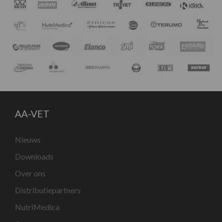
AA-VET
Nieuws
Downloads
Over ons
Distributiepartners
NutriMedica