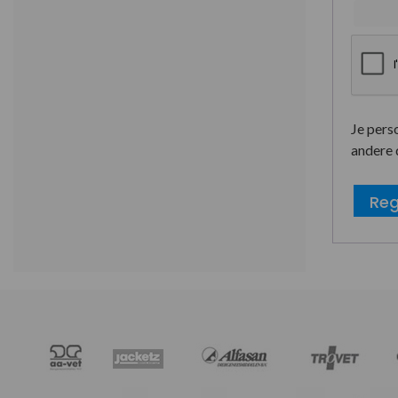
Je pers
andere 
Reg