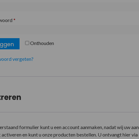
woord
*
Onthouden
oggen
oord vergeten?
treren
erstaand formulier kunt u een account aanmaken, nadat wij uw aa
activeren en kunt u onze producten bestellen. U ontvangt hier via e