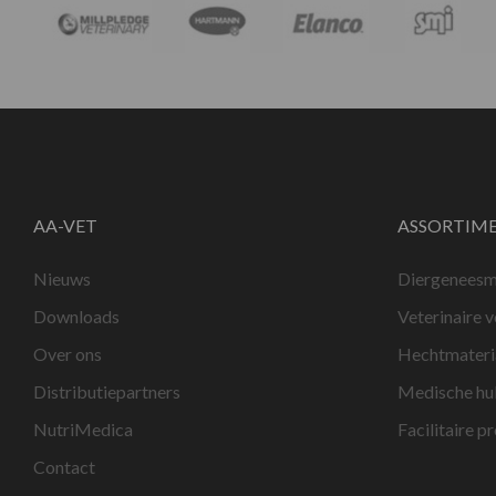
AA-VET
ASSORTIM
Nieuws
Diergeneesm
Downloads
Veterinaire 
Over ons
Hechtmateri
Distributiepartners
Medische hu
NutriMedica
Facilitaire p
Contact