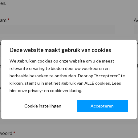
en.
aam
*
A
fsnaam
*
A
Deze website maakt gebruik van cookies
We gebruiken cookies op onze website om u de meest
ode
*
P
relevante ervaring te bieden door uw voorkeuren en
herhaalde bezoeken te onthouden. Door op "Accepteren" te
klikken, stemt u in met het gebruik van ALLE cookies. Lees
on
*
hier onze privacy- en cookieverklaring.
Cookie instellingen
Accepteren
adres
*
woord
*