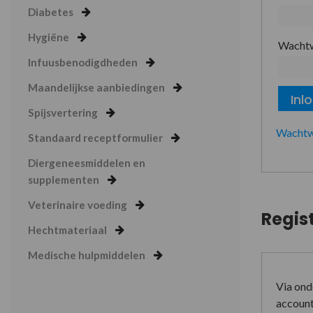
Diabetes
Hygiëne
Wacht
Infuusbenodigdheden
Maandelijkse aanbiedingen
Inl
Spijsvertering
Wachtw
Standaard receptformulier
Diergeneesmiddelen en
supplementen
Veterinaire voeding
Regis
Hechtmateriaal
Medische hulpmiddelen
Via ond
account 