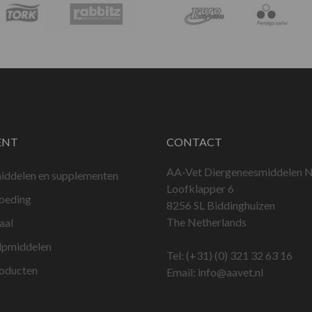
ENT
CONTACT
AA-Vet Diergeneesmiddelen N
iddelen en supplementen
Loofklapper 6
voeding
8256 SL Biddinghuizen
The Netherlands
aal
lpmiddelen
Tel:
(+31) (0) 321 32 63 16
roducten
Email:
info@aavet.nl