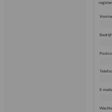
register
Voorn
Bedrij
Postc
Telefo
E-mail
Wacht