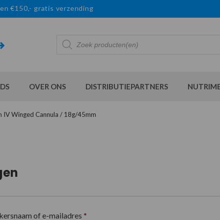
en €150,- gratis verzending
Producten
zoeken
DS
OVER ONS
DISTRIBUTIEPARTNERS
NUTRIM
cath IV Winged Cannula / 18g/45mm
gen
kersnaam of e-mailadres
*