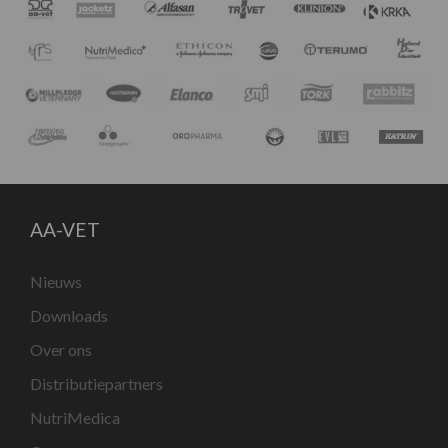
AA-VET
Nieuws
Downloads
Over ons
Distributiepartners
NutriMedica