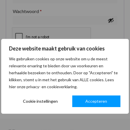
Wachtwoord
*
Deze website maakt gebruik van cookies
Je persoonlijke gegevens worden gebruikt om je
We gebruiken cookies op onze website om u de meest
ervaring op deze site te ondersteunen, om toegang
relevante ervaring te bieden door uw voorkeuren en
tot je account te beheren en voor andere doeleinden
herhaalde bezoeken te onthouden. Door op "Accepteren" te
zoals omschreven in onze
privacybeleid
.
klikken, stemt u in met het gebruik van ALLE cookies. Lees
hier onze privacy- en cookieverklaring.
Registreren
Cookie instellingen
Accepteren