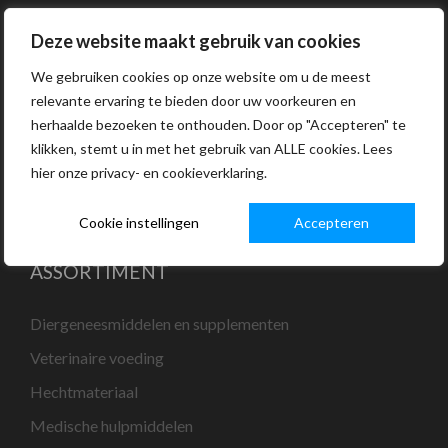
Nieuws
Deze website maakt gebruik van cookies
Downloads
We gebruiken cookies op onze website om u de meest
Over ons
relevante ervaring te bieden door uw voorkeuren en
herhaalde bezoeken te onthouden. Door op "Accepteren" te
Distributiepartners
klikken, stemt u in met het gebruik van ALLE cookies. Lees
NutriMedica
hier onze privacy- en cookieverklaring.
Contact
Cookie instellingen
Accepteren
ASSORTIMENT
Diergeneesmiddelen en supplementen
Veterinaire voeding
Hechtmateriaal
Medische hulpmiddelen