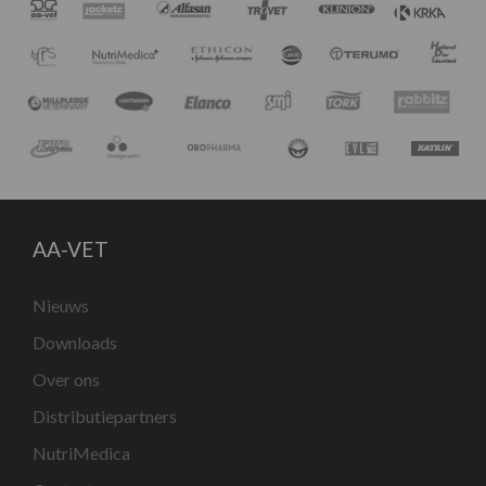
AA-VET
Nieuws
Downloads
Over ons
Distributiepartners
NutriMedica