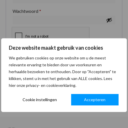
Wachtwoord
*
Deze website maakt gebruik van cookies
Je persoonlijke gegevens worden gebruikt om je
We gebruiken cookies op onze website om u de meest
ervaring op deze site te ondersteunen, om toegang
relevante ervaring te bieden door uw voorkeuren en
tot je account te beheren en voor andere doeleinden
herhaalde bezoeken te onthouden. Door op "Accepteren" te
zoals omschreven in onze
privacybeleid
.
klikken, stemt u in met het gebruik van ALLE cookies. Lees
hier onze privacy- en cookieverklaring.
Registreren
Cookie instellingen
Accepteren