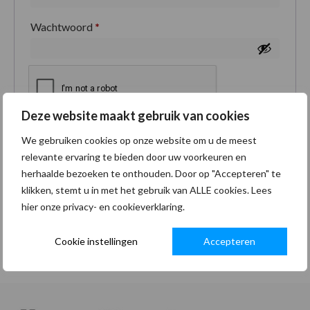
Wachtwoord
*
Deze website maakt gebruik van cookies
Je persoonlijke gegevens worden gebruikt om je
We gebruiken cookies op onze website om u de meest
ervaring op deze site te ondersteunen, om toegang
relevante ervaring te bieden door uw voorkeuren en
tot je account te beheren en voor andere doeleinden
herhaalde bezoeken te onthouden. Door op "Accepteren" te
zoals omschreven in onze
privacybeleid
.
klikken, stemt u in met het gebruik van ALLE cookies. Lees
hier onze privacy- en cookieverklaring.
Registreren
Cookie instellingen
Accepteren