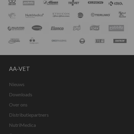
AA-VET
Nieuws
Downloads
Over ons
Distributiepartners
NutriMedica