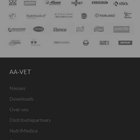
AA-VET
Nieuws
Downloads
Over ons
Distributiepartners
NutriMedica