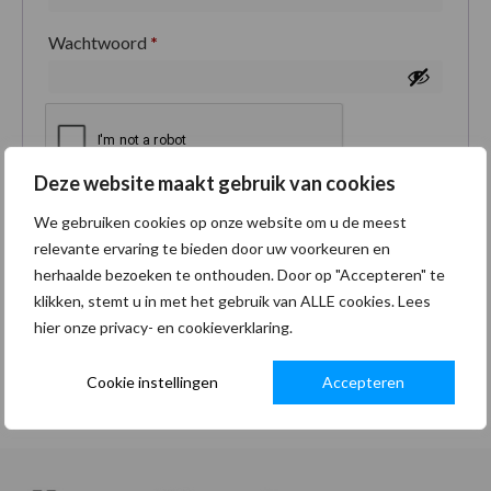
Wachtwoord
*
Deze website maakt gebruik van cookies
Je persoonlijke gegevens worden gebruikt om je
We gebruiken cookies op onze website om u de meest
ervaring op deze site te ondersteunen, om toegang
relevante ervaring te bieden door uw voorkeuren en
tot je account te beheren en voor andere doeleinden
herhaalde bezoeken te onthouden. Door op "Accepteren" te
zoals omschreven in onze
privacybeleid
.
klikken, stemt u in met het gebruik van ALLE cookies. Lees
hier onze privacy- en cookieverklaring.
Registreren
Cookie instellingen
Accepteren