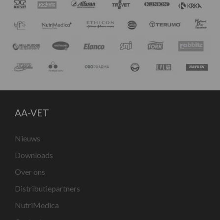
AA-VET
Nieuws
Downloads
Over ons
Distributiepartners
NutriMedica