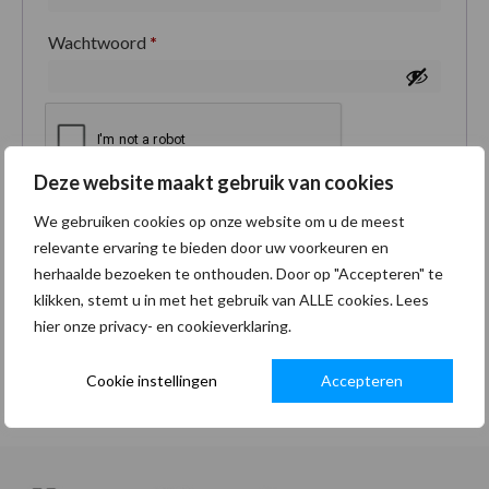
Wachtwoord
*
Deze website maakt gebruik van cookies
Je persoonlijke gegevens worden gebruikt om je
We gebruiken cookies op onze website om u de meest
ervaring op deze site te ondersteunen, om toegang
relevante ervaring te bieden door uw voorkeuren en
tot je account te beheren en voor andere doeleinden
herhaalde bezoeken te onthouden. Door op "Accepteren" te
zoals omschreven in onze
privacybeleid
.
klikken, stemt u in met het gebruik van ALLE cookies. Lees
hier onze privacy- en cookieverklaring.
Registreren
Cookie instellingen
Accepteren