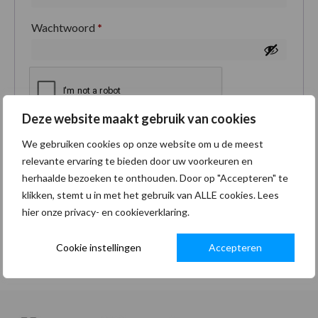
Wachtwoord
*
Deze website maakt gebruik van cookies
Je persoonlijke gegevens worden gebruikt om je
We gebruiken cookies op onze website om u de meest
ervaring op deze site te ondersteunen, om toegang
relevante ervaring te bieden door uw voorkeuren en
tot je account te beheren en voor andere doeleinden
herhaalde bezoeken te onthouden. Door op "Accepteren" te
zoals omschreven in onze
privacybeleid
.
klikken, stemt u in met het gebruik van ALLE cookies. Lees
hier onze privacy- en cookieverklaring.
Registreren
Cookie instellingen
Accepteren