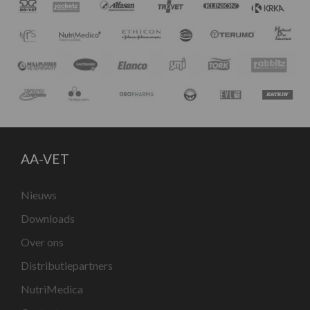
AA-VET
Nieuws
Downloads
Over ons
Distributiepartners
NutriMedica