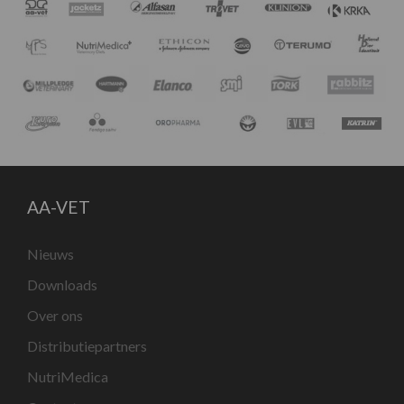
AA-VET
Nieuws
Downloads
Over ons
Distributiepartners
NutriMedica