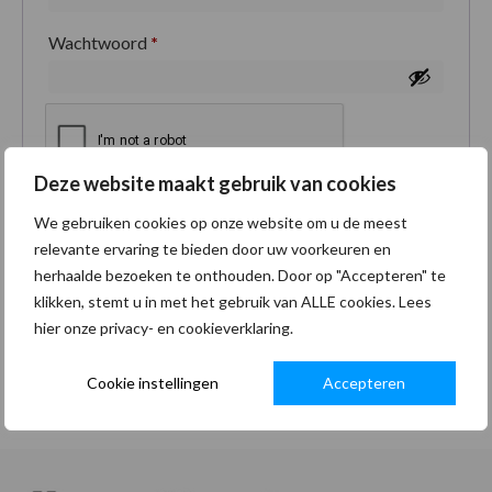
Wachtwoord
*
Deze website maakt gebruik van cookies
Je persoonlijke gegevens worden gebruikt om je
We gebruiken cookies op onze website om u de meest
ervaring op deze site te ondersteunen, om toegang
relevante ervaring te bieden door uw voorkeuren en
tot je account te beheren en voor andere doeleinden
herhaalde bezoeken te onthouden. Door op "Accepteren" te
zoals omschreven in onze
privacybeleid
.
klikken, stemt u in met het gebruik van ALLE cookies. Lees
hier onze privacy- en cookieverklaring.
Registreren
Cookie instellingen
Accepteren