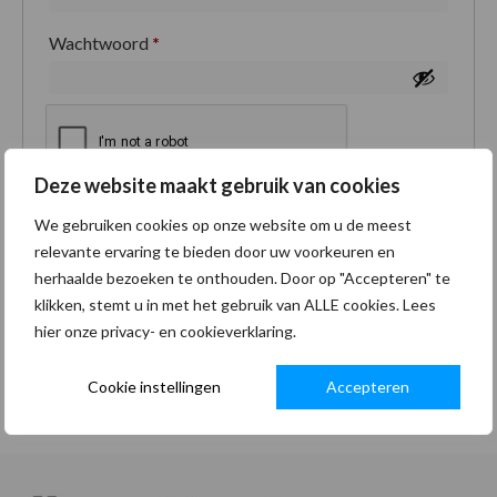
Wachtwoord
*
Deze website maakt gebruik van cookies
Je persoonlijke gegevens worden gebruikt om je
We gebruiken cookies op onze website om u de meest
ervaring op deze site te ondersteunen, om toegang
relevante ervaring te bieden door uw voorkeuren en
tot je account te beheren en voor andere doeleinden
herhaalde bezoeken te onthouden. Door op "Accepteren" te
zoals omschreven in onze
privacybeleid
.
klikken, stemt u in met het gebruik van ALLE cookies. Lees
hier onze privacy- en cookieverklaring.
Registreren
Cookie instellingen
Accepteren