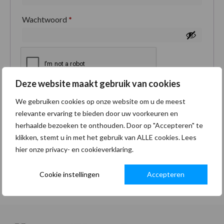
Wachtwoord
*
Deze website maakt gebruik van cookies
Je persoonlijke gegevens worden gebruikt om je
We gebruiken cookies op onze website om u de meest
ervaring op deze site te ondersteunen, om toegang
relevante ervaring te bieden door uw voorkeuren en
tot je account te beheren en voor andere doeleinden
herhaalde bezoeken te onthouden. Door op "Accepteren" te
zoals omschreven in onze
privacybeleid
.
klikken, stemt u in met het gebruik van ALLE cookies. Lees
hier onze privacy- en cookieverklaring.
Registreren
Cookie instellingen
Accepteren