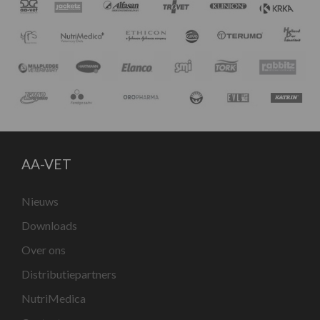
AA-VET
Nieuws
Downloads
Over ons
Distributiepartners
NutriMedica