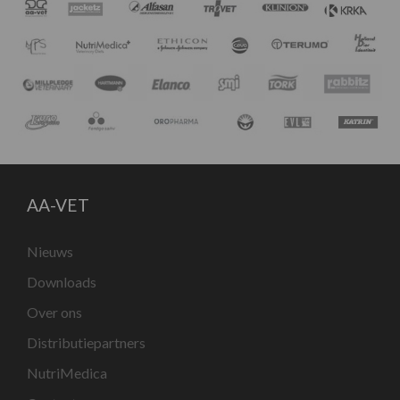
AA-VET
Nieuws
Downloads
Over ons
Distributiepartners
NutriMedica