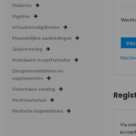
Diabetes
Hygiëne
Wacht
Infuusbenodigdheden
Maandelijkse aanbiedingen
Inl
Spijsvertering
Wachtw
Standaard receptformulier
Diergeneesmiddelen en
supplementen
Veterinaire voeding
Regis
Hechtmateriaal
Medische hulpmiddelen
Via ond
account 