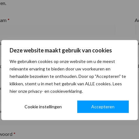
en.
aam
*
A
fsnaam
*
A
Deze website maakt gebruik van cookies
We gebruiken cookies op onze website om u de meest
ode
*
P
relevante ervaring te bieden door uw voorkeuren en
herhaalde bezoeken te onthouden. Door op "Accepteren" te
klikken, stemt u in met het gebruik van ALLE cookies. Lees
on
*
hier onze privacy- en cookieverklaring.
Cookie instellingen
Accepteren
adres
*
woord
*