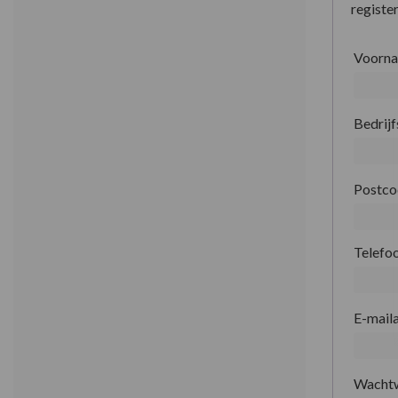
register
Voorn
Bedrij
Postc
Telefo
E-mail
Wacht