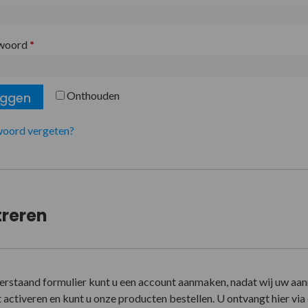
woord
*
Onthouden
oggen
oord vergeten?
treren
erstaand formulier kunt u een account aanmaken, nadat wij uw aa
activeren en kunt u onze producten bestellen. U ontvangt hier via e