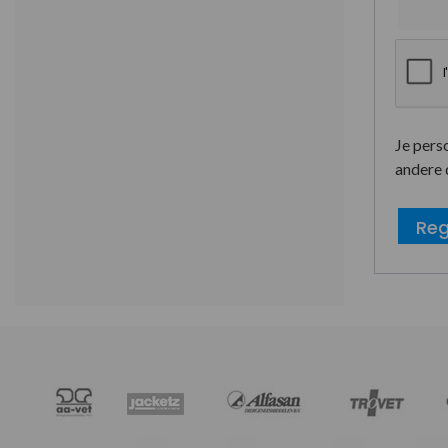
Je pers
andere 
Reg