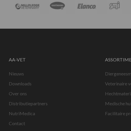
AA-VET
ASSORTIM
Nieuws
Diergeneesm
Downloads
Veterinaire 
Over ons
Hechtmateri
Distributiepartners
Medische hu
NutriMedica
Facilitaire p
Contact