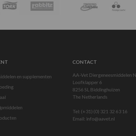
ENT
CONTACT
AA-Vet Diergeneesmiddelen N
iddelen en supplementen
Loofklapper 6
voeding
8256 SL Biddinghuizen
The Netherlands
aal
lpmiddelen
Tel:
(+31) (0) 321 32 63 16
roducten
Email:
info@aavet.nl