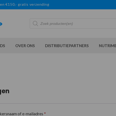
en €150,- gratis verzending
Producten
zoeken
DS
OVER ONS
DISTRIBUTIEPARTNERS
NUTRIM
gen
kersnaam of e-mailadres
*