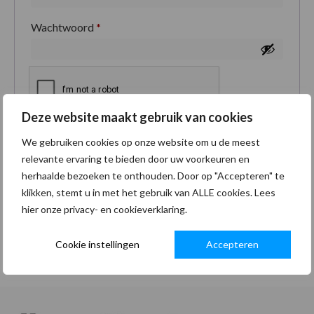
Wachtwoord
*
Deze website maakt gebruik van cookies
Je persoonlijke gegevens worden gebruikt om je
We gebruiken cookies op onze website om u de meest
ervaring op deze site te ondersteunen, om toegang
relevante ervaring te bieden door uw voorkeuren en
tot je account te beheren en voor andere doeleinden
herhaalde bezoeken te onthouden. Door op "Accepteren" te
zoals omschreven in onze
privacybeleid
.
klikken, stemt u in met het gebruik van ALLE cookies. Lees
hier onze privacy- en cookieverklaring.
Registreren
Cookie instellingen
Accepteren