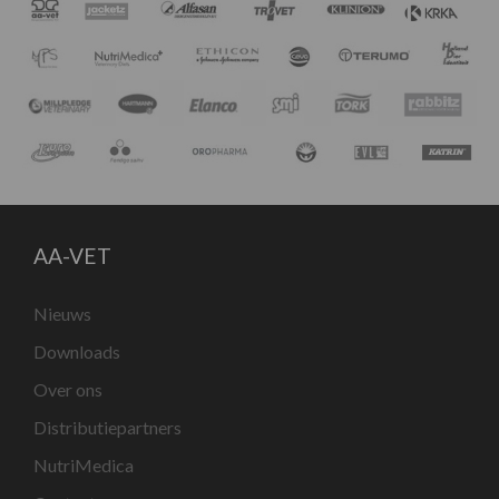
AA-VET
Nieuws
Downloads
Over ons
Distributiepartners
NutriMedica