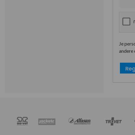
Je pers
andere 
Reg