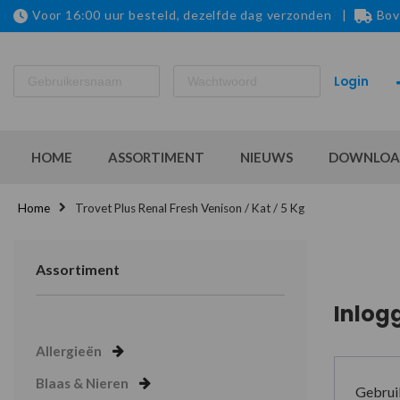
Voor 16:00 uur besteld, dezelfde dag verzonden |
Bov
HOME
ASSORTIMENT
NIEUWS
DOWNLOA
Home
Trovet Plus Renal Fresh Venison / Kat / 5 Kg
Assortiment
Inlog
Allergieën
Blaas & Nieren
Gebrui