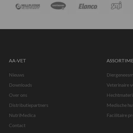
AA-VET
ASSORTIM
Nieuws
Diergeneesm
Downloads
Veterinaire 
Over ons
Hechtmateri
Distributiepartners
Medische hu
NutriMedica
Facilitaire p
Contact