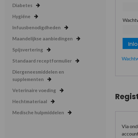
Diabetes
Hygiëne
Wacht
Infuusbenodigdheden
Maandelijkse aanbiedingen
Inl
Spijsvertering
Wachtw
Standaard receptformulier
Diergeneesmiddelen en
supplementen
Veterinaire voeding
Regis
Hechtmateriaal
Medische hulpmiddelen
Via ond
account 