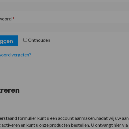
woord
*
Onthouden
oggen
oord vergeten?
treren
erstaand formulier kunt u een account aanmaken, nadat wij uw aa
activeren en kunt u onze producten bestellen. U ontvangt hier via e