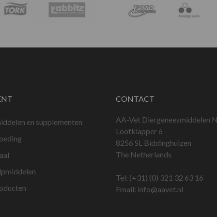
ENT
CONTACT
AA-Vet Diergeneesmiddelen N
iddelen en supplementen
Loofklapper 6
voeding
8256 SL Biddinghuizen
The Netherlands
aal
lpmiddelen
Tel:
(+31) (0) 321 32 63 16
roducten
Email:
info@aavet.nl