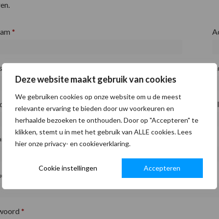
en.
aam
*
A
fsnaam
*
A
Deze website maakt gebruik van cookies
We gebruiken cookies op onze website om u de meest
ode
*
P
relevante ervaring te bieden door uw voorkeuren en
herhaalde bezoeken te onthouden. Door op "Accepteren" te
klikken, stemt u in met het gebruik van ALLE cookies. Lees
on
*
hier onze privacy- en cookieverklaring.
Cookie instellingen
Accepteren
adres
*
woord
*