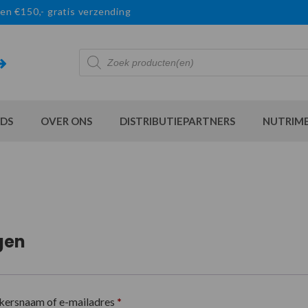
en €150,- gratis verzending
Producten
zoeken
DS
OVER ONS
DISTRIBUTIEPARTNERS
NUTRIM
gen
kersnaam of e-mailadres
*