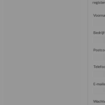
register
Voorn
Bedrij
Postc
Telefo
E-mail
Wacht