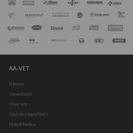
AA-VET
Nieuws
Downloads
Over ons
Distributiepartners
NutriMedica