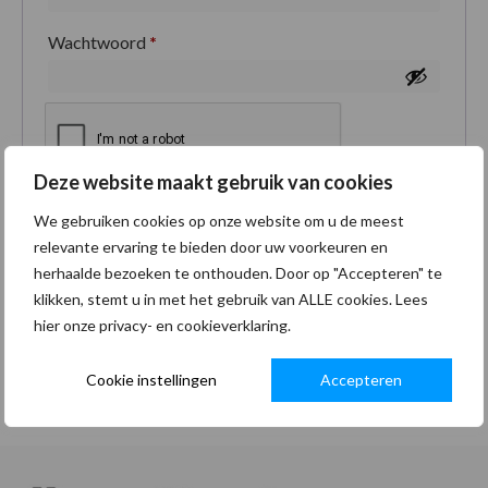
Wachtwoord
*
Deze website maakt gebruik van cookies
Je persoonlijke gegevens worden gebruikt om je
We gebruiken cookies op onze website om u de meest
ervaring op deze site te ondersteunen, om toegang
relevante ervaring te bieden door uw voorkeuren en
tot je account te beheren en voor andere doeleinden
herhaalde bezoeken te onthouden. Door op "Accepteren" te
zoals omschreven in onze
privacybeleid
.
klikken, stemt u in met het gebruik van ALLE cookies. Lees
hier onze privacy- en cookieverklaring.
Registreren
Cookie instellingen
Accepteren