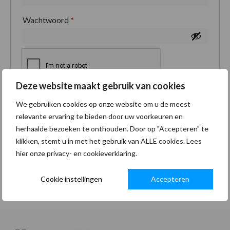
Wachtwoord
*
Deze website maakt gebruik van cookies
Je persoonlijke gegevens worden gebruikt om je
We gebruiken cookies op onze website om u de meest
ervaring op deze site te ondersteunen, om toegang
relevante ervaring te bieden door uw voorkeuren en
tot je account te beheren en voor andere doeleinden
herhaalde bezoeken te onthouden. Door op "Accepteren" te
zoals omschreven in onze
privacybeleid
.
klikken, stemt u in met het gebruik van ALLE cookies. Lees
hier onze privacy- en cookieverklaring.
Registreren
Cookie instellingen
Accepteren