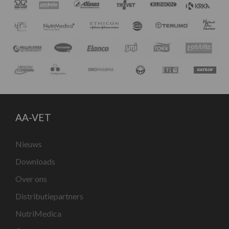
AA-VET
Nieuws
Downloads
Over ons
Distributiepartners
NutriMedica