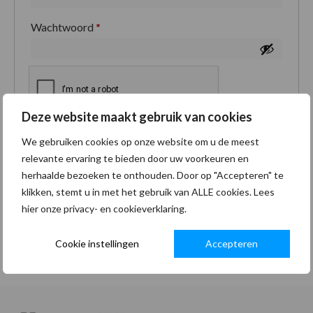
Wachtwoord
*
Deze website maakt gebruik van cookies
Je persoonlijke gegevens worden gebruikt om je
We gebruiken cookies op onze website om u de meest
ervaring op deze site te ondersteunen, om toegang
relevante ervaring te bieden door uw voorkeuren en
tot je account te beheren en voor andere doeleinden
herhaalde bezoeken te onthouden. Door op "Accepteren" te
zoals omschreven in onze
privacybeleid
.
klikken, stemt u in met het gebruik van ALLE cookies. Lees
hier onze privacy- en cookieverklaring.
Registreren
Cookie instellingen
Accepteren