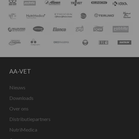
AA-VET
Nieuws
Downloads
Over ons
Distributiepartners
NutriMedica