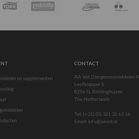
ENT
CONTACT
AA-Vet Diergeneesmiddelen N
iddelen en supplementen
Loofklapper 6
voeding
8256 SL Biddinghuizen
The Netherlands
aal
lpmiddelen
Tel:
(+31) (0) 321 32 63 16
roducten
Email:
info@aavet.nl