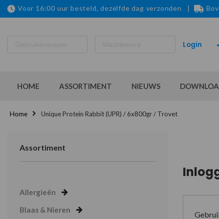
Voor 16:00 uur besteld, dezelfde dag verzonden |
Bov
HOME
ASSORTIMENT
NIEUWS
DOWNLOA
Home
Unique Protein Rabbit (UPR) / 6x800gr / Trovet
Assortiment
Inlog
Allergieën
Blaas & Nieren
Gebrui