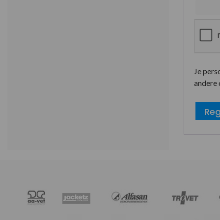
Je pers
andere 
Reg