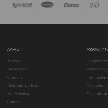
AA-VET
ASSORTIM
Nieuws
Diergeneesm
Downloads
Veterinaire 
Over ons
Hechtmateri
Distributiepartners
Medische hu
NutriMedica
Facilitaire p
Contact