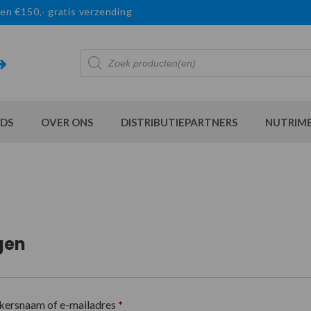
en €150,- gratis verzending
Producten
zoeken
DS
OVER ONS
DISTRIBUTIEPARTNERS
NUTRIM
gen
kersnaam of e-mailadres
*