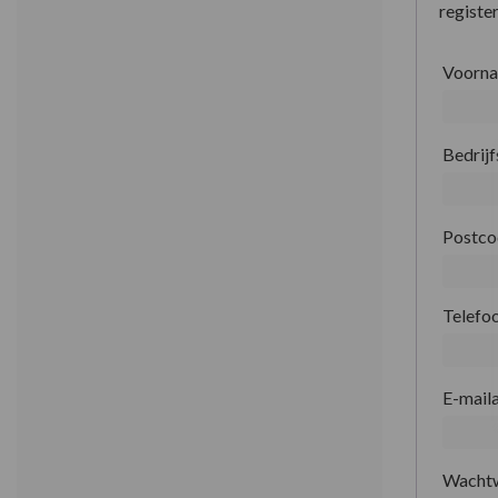
register
Voorn
Bedrij
Postc
Telefo
E-mail
Wacht