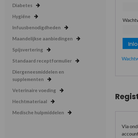
Diabetes
Hygiëne
Wacht
Infuusbenodigdheden
Maandelijkse aanbiedingen
Inl
Spijsvertering
Wachtw
Standaard receptformulier
Diergeneesmiddelen en
supplementen
Veterinaire voeding
Regis
Hechtmateriaal
Medische hulpmiddelen
Via ond
account 