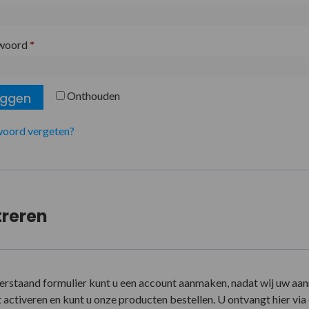
woord
*
Onthouden
oggen
oord vergeten?
treren
erstaand formulier kunt u een account aanmaken, nadat wij uw aa
activeren en kunt u onze producten bestellen. U ontvangt hier via e