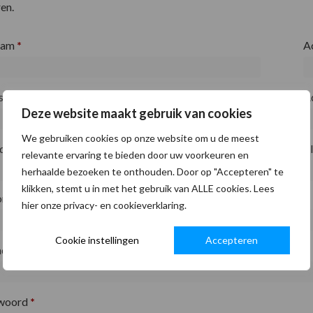
en.
aam
*
A
fsnaam
*
A
Deze website maakt gebruik van cookies
We gebruiken cookies op onze website om u de meest
ode
*
P
relevante ervaring te bieden door uw voorkeuren en
herhaalde bezoeken te onthouden. Door op "Accepteren" te
klikken, stemt u in met het gebruik van ALLE cookies. Lees
on
*
hier onze privacy- en cookieverklaring.
Cookie instellingen
Accepteren
adres
*
woord
*