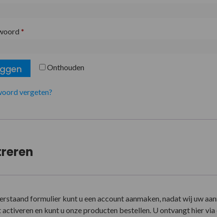
woord
*
Onthouden
oggen
oord vergeten?
treren
erstaand formulier kunt u een account aanmaken, nadat wij uw aa
activeren en kunt u onze producten bestellen. U ontvangt hier via e