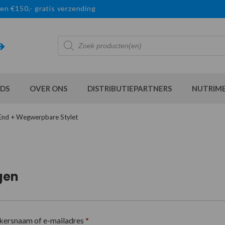
en €150,- gratis verzending
Producten
zoeken
DS
OVER ONS
DISTRIBUTIEPARTNERS
NUTRIM
 End + Wegwerpbare Stylet
gen
kersnaam of e-mailadres
*