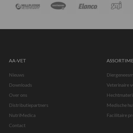
AA-VET
ASSORTIM
Nieuws
Diergeneesm
Downloads
Veterinaire 
Over ons
Hechtmateri
Distributiepartners
Medische hu
NutriMedica
Facilitaire p
Contact