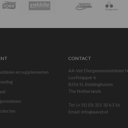
ENT
CONTACT
AA-Vet Diergeneesmiddelen N
iddelen en supplementen
Loofklapper 6
voeding
8256 SL Biddinghuizen
The Netherlands
aal
lpmiddelen
Tel:
(+31) (0) 321 32 63 16
roducten
Email:
info@aavet.nl