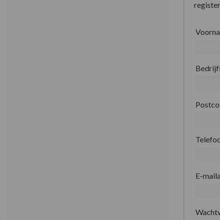
register
Voorn
Bedrij
Postc
Telefo
E-mail
Wacht