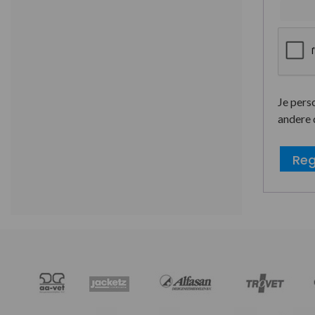
Je pers
andere 
Reg