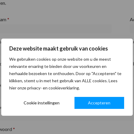
en.
aam
*
A
fsnaam
*
A
Deze website maakt gebruik van cookies
We gebruiken cookies op onze website om u de meest
ode
*
P
relevante ervaring te bieden door uw voorkeuren en
herhaalde bezoeken te onthouden. Door op "Accepteren" te
klikken, stemt u in met het gebruik van ALLE cookies. Lees
on
*
hier onze privacy- en cookieverklaring.
Cookie instellingen
Accepteren
adres
*
woord
*