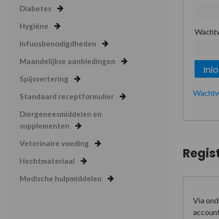
Diabetes
Hygiëne
Wacht
Infuusbenodigdheden
Maandelijkse aanbiedingen
Inl
Spijsvertering
Wachtw
Standaard receptformulier
Diergeneesmiddelen en
supplementen
Veterinaire voeding
Regis
Hechtmateriaal
Medische hulpmiddelen
Via ond
account 