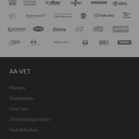
AA-VET
Nieuws
Downloads
Over ons
Distributiepartners
NutriMedica