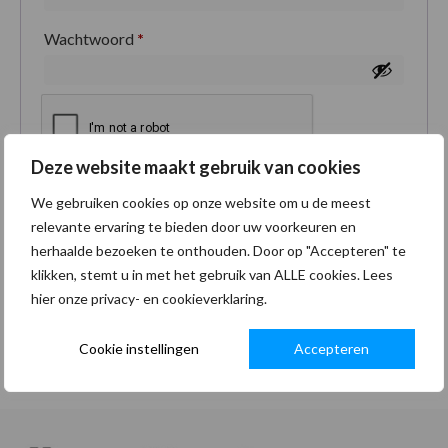
Wachtwoord
*
Deze website maakt gebruik van cookies
Je persoonlijke gegevens worden gebruikt om je
We gebruiken cookies op onze website om u de meest
ervaring op deze site te ondersteunen, om toegang
relevante ervaring te bieden door uw voorkeuren en
tot je account te beheren en voor andere doeleinden
herhaalde bezoeken te onthouden. Door op "Accepteren" te
zoals omschreven in onze
privacybeleid
.
klikken, stemt u in met het gebruik van ALLE cookies. Lees
hier onze privacy- en cookieverklaring.
Registreren
Cookie instellingen
Accepteren