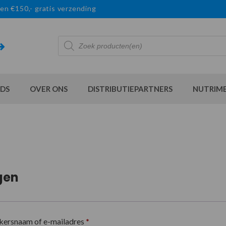
en €150,- gratis verzending
Producten
zoeken
DS
OVER ONS
DISTRIBUTIEPARTNERS
NUTRIM
gen
kersnaam of e-mailadres
*