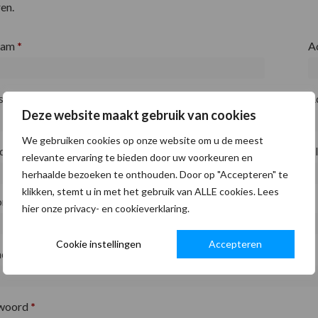
en.
aam
*
A
fsnaam
*
A
Deze website maakt gebruik van cookies
We gebruiken cookies op onze website om u de meest
ode
*
P
relevante ervaring te bieden door uw voorkeuren en
herhaalde bezoeken te onthouden. Door op "Accepteren" te
klikken, stemt u in met het gebruik van ALLE cookies. Lees
on
*
hier onze privacy- en cookieverklaring.
Cookie instellingen
Accepteren
adres
*
woord
*