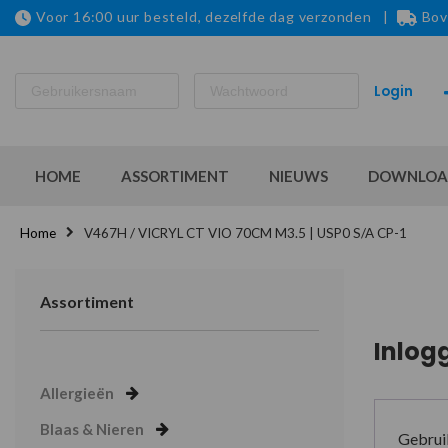
Voor 16:00 uur besteld, dezelfde dag verzonden |
Bov
HOME
ASSORTIMENT
NIEUWS
DOWNLOA
Home
V467H / VICRYL CT VIO 70CM M3.5 | USP0 S/A CP-1
Assortiment
Inlog
Allergieën
Blaas & Nieren
Gebrui