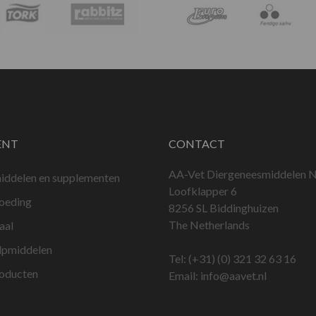
ENT
CONTACT
AA-Vet Diergeneesmiddelen N
iddelen en supplementen
Loofklapper 6
voeding
8256 SL Biddinghuizen
The Netherlands
aal
lpmiddelen
Tel:
(+31) (0) 321 32 63 16
roducten
Email:
info@aavet.nl