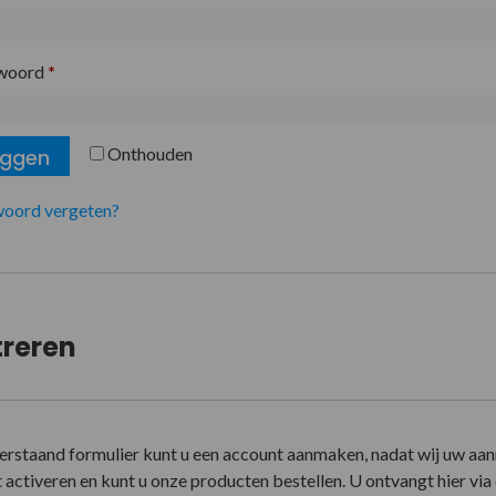
woord
*
Onthouden
oggen
oord vergeten?
treren
erstaand formulier kunt u een account aanmaken, nadat wij uw aa
activeren en kunt u onze producten bestellen. U ontvangt hier via e