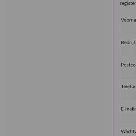
register
Voorn
Bedrij
Postc
Telefo
E-mail
Wacht