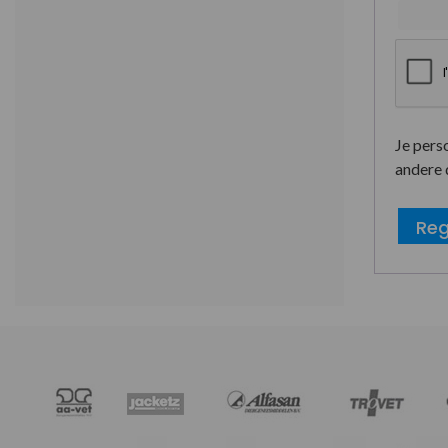
Je pers
andere 
Reg