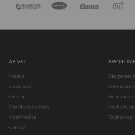
AA-VET
ASSORTIM
Nieuws
Diergeneesm
Downloads
Veterinaire 
Over ons
Hechtmateri
Distributiepartners
Medische hu
NutriMedica
Facilitaire p
Contact