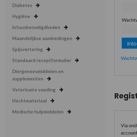
Diabetes
Hygiëne
Wacht
Infuusbenodigdheden
Maandelijkse aanbiedingen
Inl
Spijsvertering
Wachtw
Standaard receptformulier
Diergeneesmiddelen en
supplementen
Veterinaire voeding
Regis
Hechtmateriaal
Medische hulpmiddelen
Via ond
account 