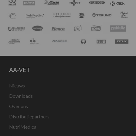
AA-VET
Nieuws
Downloads
Over ons
Distributiepartners
NutriMedica