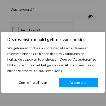
Wachtwoord
*
Deze website maakt gebruik van cookies
Je persoonlijke gegevens worden gebruikt om je
We gebruiken cookies op onze website om u de meest
ervaring op deze site te ondersteunen, om toegang
relevante ervaring te bieden door uw voorkeuren en
tot je account te beheren en voor andere doeleinden
herhaalde bezoeken te onthouden. Door op "Accepteren" te
zoals omschreven in onze
privacybeleid
.
klikken, stemt u in met het gebruik van ALLE cookies. Lees
hier onze privacy- en cookieverklaring.
Registreren
Cookie instellingen
Accepteren