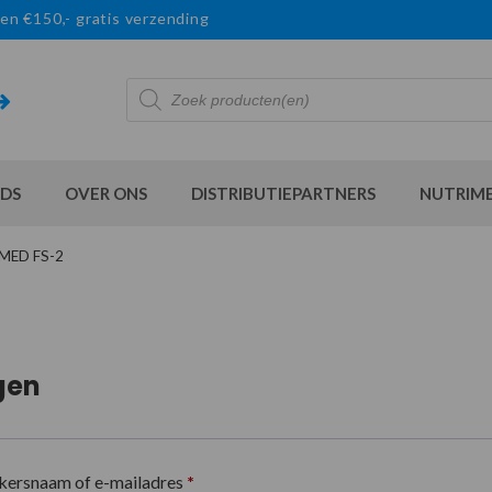
en €150,- gratis verzending
Producten
zoeken
DS
OVER ONS
DISTRIBUTIEPARTNERS
NUTRIM
RMED FS-2
gen
kersnaam of e-mailadres
*