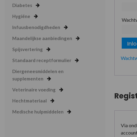
Diabetes
Hygiëne
Wacht
Infuusbenodigdheden
Maandelijkse aanbiedingen
Inl
Spijsvertering
Wachtw
Standaard receptformulier
Diergeneesmiddelen en
supplementen
Veterinaire voeding
Regis
Hechtmateriaal
Medische hulpmiddelen
Via ond
account 