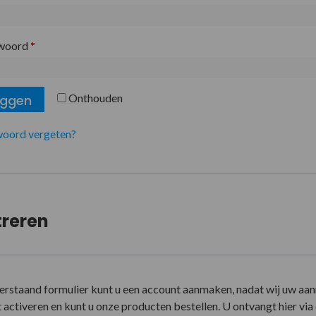
woord
*
Onthouden
oggen
oord vergeten?
treren
erstaand formulier kunt u een account aanmaken, nadat wij uw aa
activeren en kunt u onze producten bestellen. U ontvangt hier via e