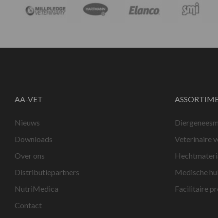
AA-VET
ASSORTIM
Nieuws
Diergeneesm
Downloads
Veterinaire 
Over ons
Hechtmateri
Distributiepartners
Medische hu
NutriMedica
Facilitaire p
Contact