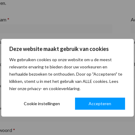
en.
aam
*
A
fsnaam
*
A
Deze website maakt gebruik van cookies
We gebruiken cookies op onze website om u de meest
ode
*
P
relevante ervaring te bieden door uw voorkeuren en
herhaalde bezoeken te onthouden. Door op "Accepteren" te
klikken, stemt u in met het gebruik van ALLE cookies. Lees
on
*
hier onze privacy- en cookieverklaring.
Cookie instellingen
Accepteren
adres
*
woord
*