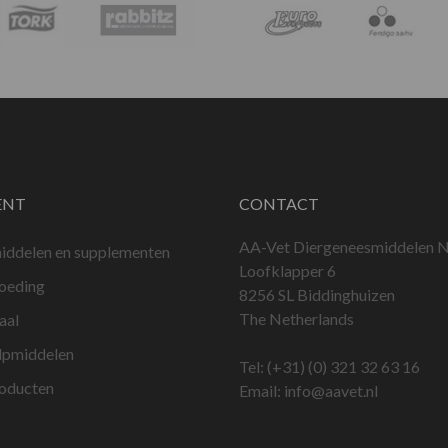
ENT
CONTACT
AA-Vet Diergeneesmiddelen N
iddelen en supplementen
Loofklapper 6
voeding
8256 SL Biddinghuizen
The Netherlands
aal
lpmiddelen
Tel:
(+31) (0) 321 32 63 16
roducten
Email:
info@aavet.nl