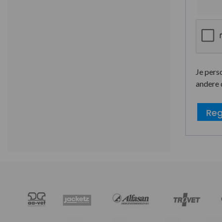
Je pers
andere 
Reg