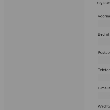
register
Voorn
Bedrij
Postc
Telefo
E-mail
Wacht