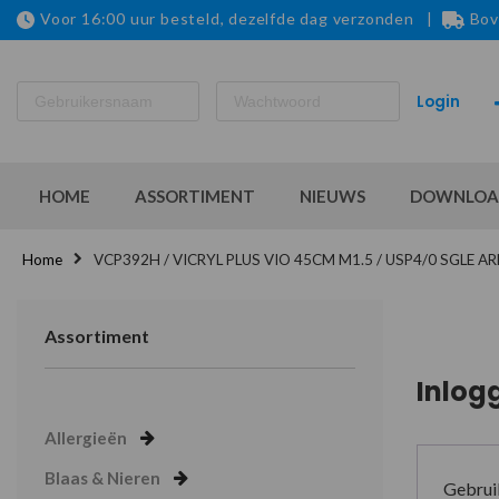
Voor 16:00 uur besteld, dezelfde dag verzonden |
Bov
HOME
ASSORTIMENT
NIEUWS
DOWNLOA
Home
VCP392H / VICRYL PLUS VIO 45CM M1.5 / USP4/0 SGLE A
Assortiment
Inlog
Allergieën
Blaas & Nieren
Gebrui