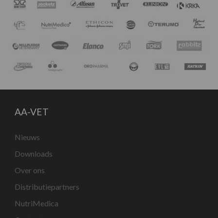
AA-VET
Nieuws
Downloads
Over ons
Distributiepartners
NutriMedica