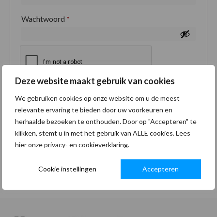
Wachtwoord
*
Deze website maakt gebruik van cookies
Je persoonlijke gegevens worden gebruikt om je
We gebruiken cookies op onze website om u de meest
ervaring op deze site te ondersteunen, om toegang
relevante ervaring te bieden door uw voorkeuren en
tot je account te beheren en voor andere doeleinden
herhaalde bezoeken te onthouden. Door op "Accepteren" te
zoals omschreven in onze
privacybeleid
.
klikken, stemt u in met het gebruik van ALLE cookies. Lees
hier onze privacy- en cookieverklaring.
Registreren
Cookie instellingen
Accepteren