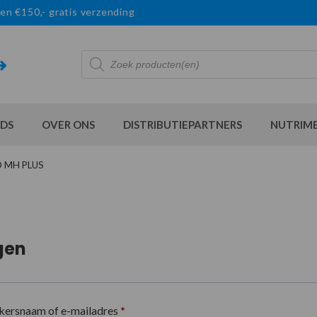
en €150,- gratis verzending
Producten
zoeken
DS
OVER ONS
DISTRIBUTIEPARTNERS
NUTRIM
D MH PLUS
gen
kersnaam of e-mailadres
*