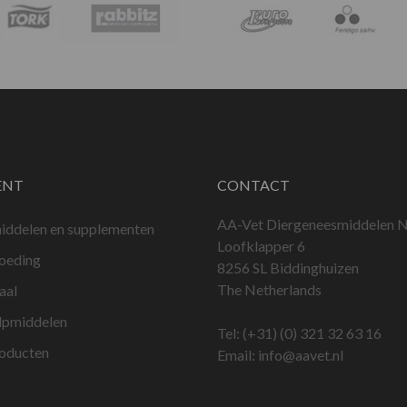
ENT
CONTACT
AA-Vet Diergeneesmiddelen N
iddelen en supplementen
Loofklapper 6
voeding
8256 SL Biddinghuizen
The Netherlands
aal
lpmiddelen
Tel:
(+31) (0) 321 32 63 16
roducten
Email:
info@aavet.nl