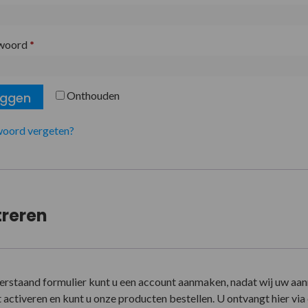
woord
*
Onthouden
oggen
oord vergeten?
treren
erstaand formulier kunt u een account aanmaken, nadat wij uw aa
activeren en kunt u onze producten bestellen. U ontvangt hier via e