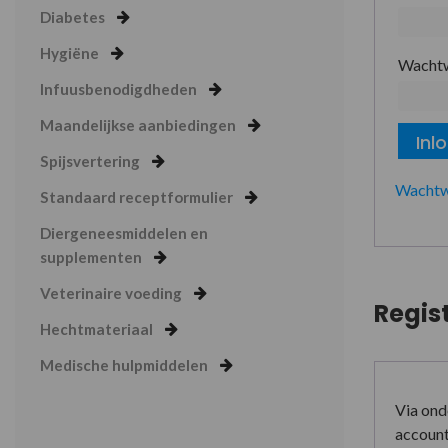
Diabetes
Hygiëne
Wacht
Infuusbenodigdheden
Maandelijkse aanbiedingen
Inl
Spijsvertering
Wachtw
Standaard receptformulier
Diergeneesmiddelen en
supplementen
Veterinaire voeding
Regis
Hechtmateriaal
Medische hulpmiddelen
Via ond
account 