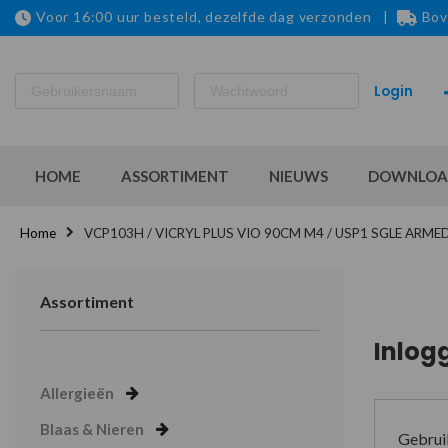
Voor 16:00 uur besteld, dezelfde dag verzonden |
Bov
HOME
ASSORTIMENT
NIEUWS
DOWNLOA
Home
VCP103H / VICRYL PLUS VIO 90CM M4 / USP1 SGLE ARME
Assortiment
Inlog
Allergieën
Blaas & Nieren
Gebrui