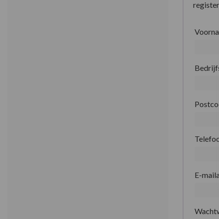
register
Voorn
Bedrij
Postc
Telefo
E-mail
Wacht