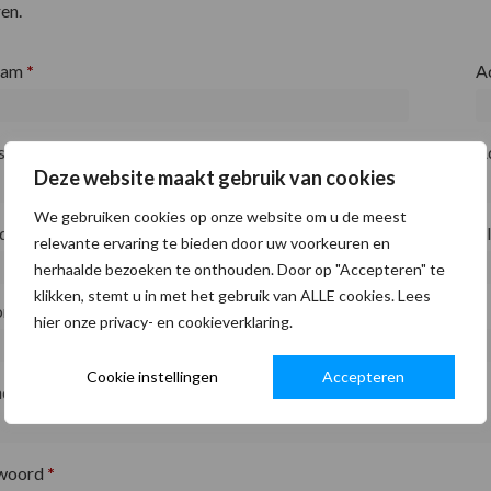
en.
aam
*
A
fsnaam
*
A
Deze website maakt gebruik van cookies
We gebruiken cookies op onze website om u de meest
ode
*
P
relevante ervaring te bieden door uw voorkeuren en
herhaalde bezoeken te onthouden. Door op "Accepteren" te
klikken, stemt u in met het gebruik van ALLE cookies. Lees
on
*
hier onze privacy- en cookieverklaring.
Cookie instellingen
Accepteren
adres
*
woord
*