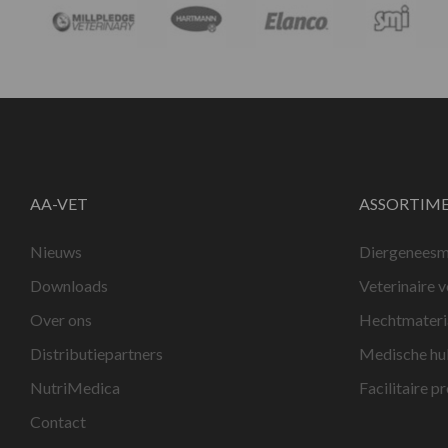
AA-VET
ASSORTIM
Nieuws
Diergeneesm
Downloads
Veterinaire 
Over ons
Hechtmateri
Distributiepartners
Medische hu
NutriMedica
Facilitaire p
Contact