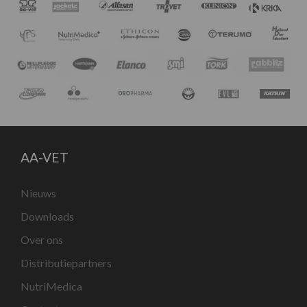
AA-VET
Nieuws
Downloads
Over ons
Distributiepartners
NutriMedica