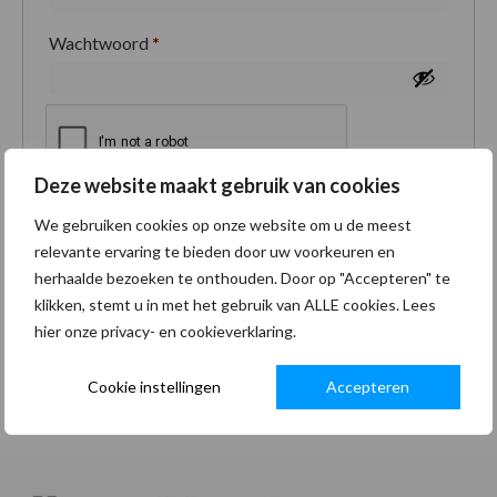
Wachtwoord
*
Deze website maakt gebruik van cookies
Je persoonlijke gegevens worden gebruikt om je
We gebruiken cookies op onze website om u de meest
ervaring op deze site te ondersteunen, om toegang
relevante ervaring te bieden door uw voorkeuren en
tot je account te beheren en voor andere doeleinden
herhaalde bezoeken te onthouden. Door op "Accepteren" te
zoals omschreven in onze
privacybeleid
.
klikken, stemt u in met het gebruik van ALLE cookies. Lees
hier onze privacy- en cookieverklaring.
Registreren
Cookie instellingen
Accepteren