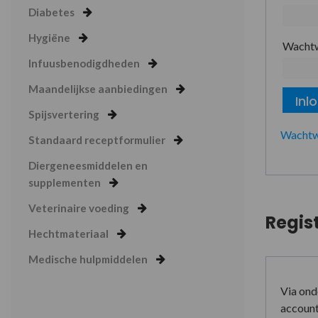
Diabetes
Hygiëne
Wacht
Infuusbenodigdheden
Maandelijkse aanbiedingen
Inl
Spijsvertering
Wachtw
Standaard receptformulier
Diergeneesmiddelen en
supplementen
Veterinaire voeding
Regis
Hechtmateriaal
Medische hulpmiddelen
Via ond
account 