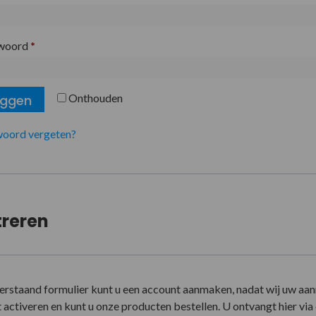
woord
*
Onthouden
oggen
oord vergeten?
treren
erstaand formulier kunt u een account aanmaken, nadat wij uw aa
activeren en kunt u onze producten bestellen. U ontvangt hier via e