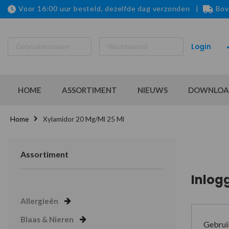
Voor 16:00 uur besteld, dezelfde dag verzonden |
Bov
HOME
ASSORTIMENT
NIEUWS
DOWNLOA
Home
Xylamidor 20 Mg/ml 25 Ml
Assortiment
Inlog
Allergieën
Blaas & Nieren
Gebrui