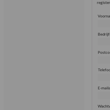
register
Voorn
Bedrij
Postc
Telefo
E-mail
Wacht