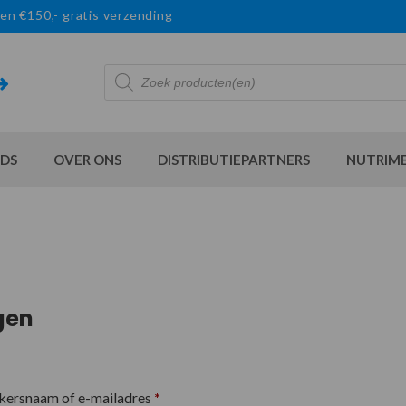
en €150,- gratis verzending
Producten
zoeken
DS
OVER ONS
DISTRIBUTIEPARTNERS
NUTRIM
gen
kersnaam of e-mailadres
*