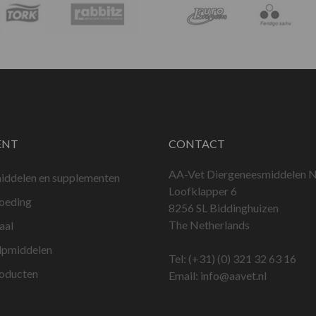
ENT
CONTACT
AA-Vet Diergeneesmiddelen N
iddelen en supplementen
Loofklapper 6
voeding
8256 SL Biddinghuizen
The Netherlands
aal
lpmiddelen
Tel:
(+31) (0) 321 32 63 16
roducten
Email:
info@aavet.nl