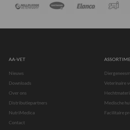
AA-VET
ASSORTIM
Nieuws
Diergeneesm
Downloads
Veterinaire 
Over ons
Hechtmateri
Distributiepartners
Medische hu
NutriMedica
Facilitaire p
Contact