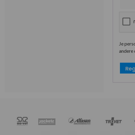
Je pers
andere 
Reg