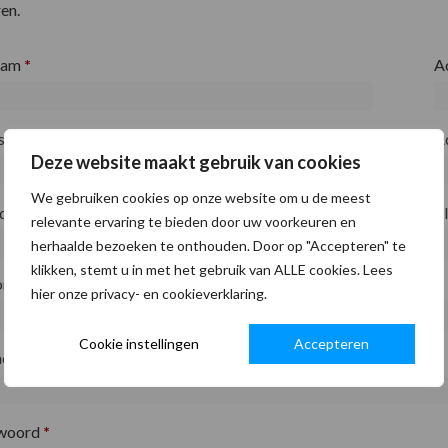
en.
aam
*
A
fsnaam
*
A
Deze website maakt gebruik van cookies
We gebruiken cookies op onze website om u de meest
ode
*
P
relevante ervaring te bieden door uw voorkeuren en
herhaalde bezoeken te onthouden. Door op "Accepteren" te
klikken, stemt u in met het gebruik van ALLE cookies. Lees
on
*
hier onze privacy- en cookieverklaring.
Cookie instellingen
Accepteren
adres
*
woord
*